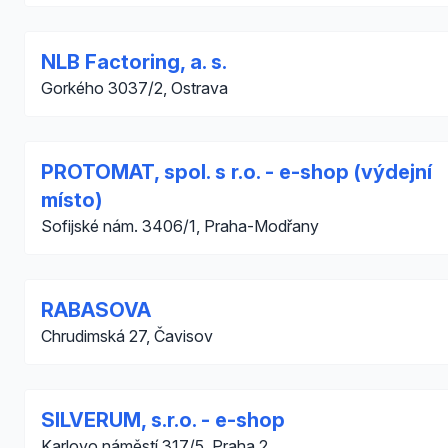
NLB Factoring, a. s.
Gorkého 3037/2, Ostrava
PROTOMAT, spol. s r.o. - e-shop (výdejní
místo)
Sofijské nám. 3406/1, Praha-Modřany
RABASOVA
Chrudimská 27, Čavisov
SILVERUM, s.r.o. - e-shop
Karlovo náměstí 317/5, Praha 2