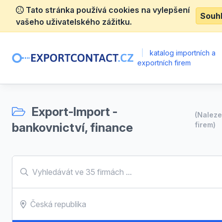
Tato stránka používá cookies na vylepšení
Souh
vašeho uživatelského zážitku.
|
katalog importních a
exportních firem
Export-Import -
(Nalez
bankovnictví, finance
firem)