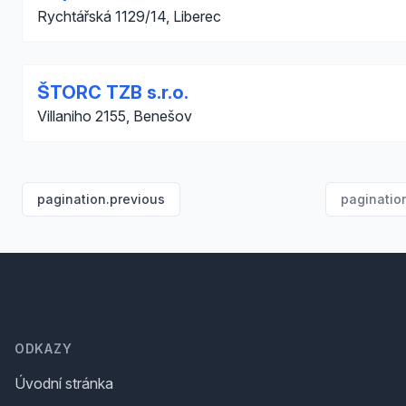
Rychtářská 1129/14, Liberec
ŠTORC TZB s.r.o.
Villaniho 2155, Benešov
pagination.previous
paginatio
Footer
ODKAZY
Úvodní stránka