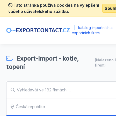
Tato stránka používá cookies na vylepšení
Souh
vašeho uživatelského zážitku.
|
katalog importních a
exportních firem
Export-Import - kotle,
(Nalezeno
topení
firem)