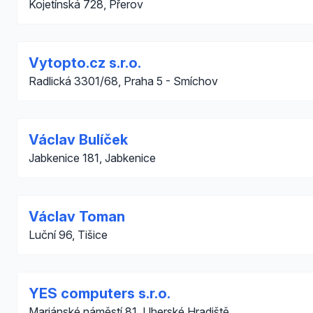
Kojetínská 728, Přerov
Vytopto.cz s.r.o.
Radlická 3301/68, Praha 5 - Smíchov
Václav Bulíček
Jabkenice 181, Jabkenice
Václav Toman
Luční 96, Tišice
YES computers s.r.o.
Mariánské náměstí 81, Uherské Hradiště