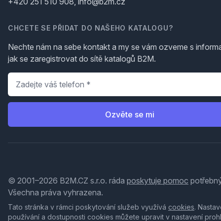
+420 251 510 908, info@b2m.cz
CHCETE SE PŘIDAT DO NAŠEHO KATALOGU?
Nechte nám na sebe kontakt a my se vám ozveme s inform
jak se zaregistrovat do sítě katalogů B2M.
Telefon
*
Ozvěte se mi
© 2001–2026 B2M.CZ s.r.o. ráda
poskytuje pomoc
potřebný
Všechna práva vyhrazena.
Tato stránka v rámci poskytování služeb využívá
cookies
. Nastav
používání a dostupnosti cookies můžete upravit v nastavení proh