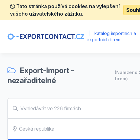
Tato stránka používá cookies na vylepšení
Souh
vašeho uživatelského zážitku.
|
katalog importních a
exportních firem
Export-Import -
(Nalezeno
nezařaditelné
firem)