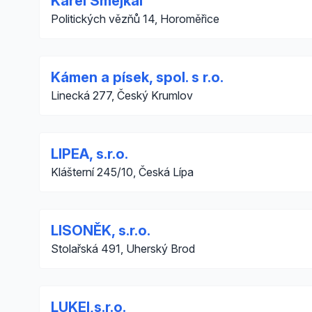
Karel Smejkal
Politických vězňů 14, Horoměřice
Kámen a písek, spol. s r.o.
Linecká 277, Český Krumlov
LIPEA, s.r.o.
Klášterní 245/10, Česká Lípa
LISONĚK, s.r.o.
Stolařská 491, Uherský Brod
LUKEI,s.r.o.