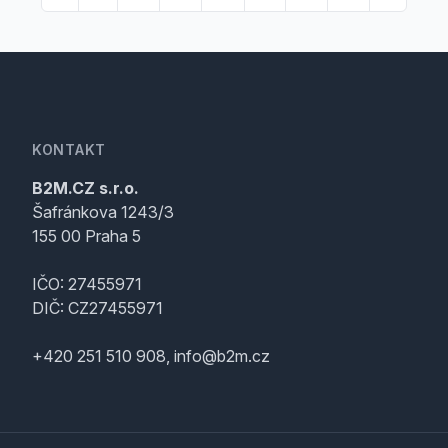
KONTAKT
B2M.CZ s.r.o.
Šafránkova 1243/3
155 00 Praha 5
IČO: 27455971
DIČ: CZ27455971
+420 251 510 908, info@b2m.cz