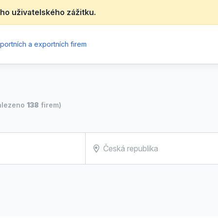
ho uživatelského zážitku.
portních a exportních firem
alezeno
138
firem)