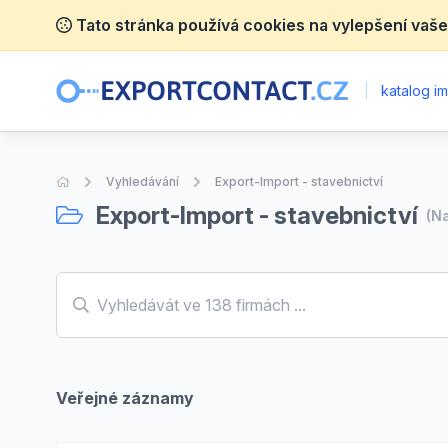
Tato stránka používá cookies na vylepšení vaše
|
katalog im
Úvodní stránka
Vyhledávání
Export-Import - stavebnictví
Export-Import - stavebnictví
(N
Veřejné záznamy