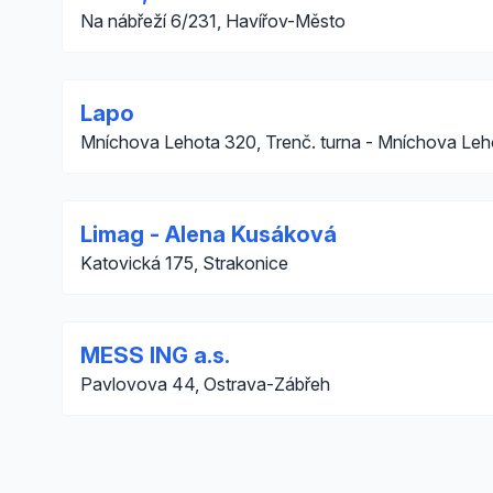
Na nábřeží 6/231, Havířov-Město
Lapo
Mníchova Lehota 320, Trenč. turna - Mníchova Leh
Limag - Alena Kusáková
Katovická 175, Strakonice
MESS ING a.s.
Pavlovova 44, Ostrava-Zábřeh