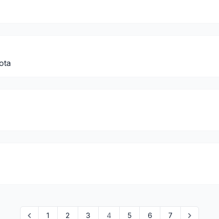
ota
1
2
3
4
5
6
7