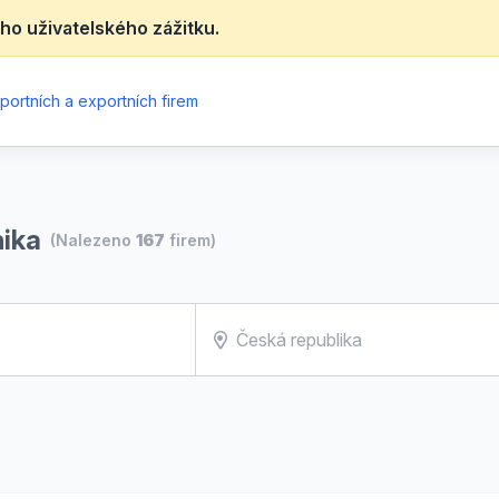
ho uživatelského zážitku.
portních a exportních firem
nika
(Nalezeno
167
firem)