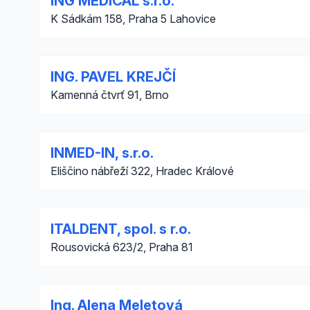
ING MEDICAL s.r.o.
K Sádkám 158, Praha 5 Lahovice
ING. PAVEL KREJČÍ
Kamenná čtvrť 91, Brno
INMED-IN, s.r.o.
Eliščino nábřeží 322, Hradec Králové
ITALDENT, spol. s r.o.
Rousovická 623/2, Praha 81
Ing. Alena Meletová