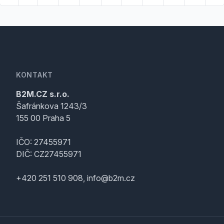
KONTAKT
B2M.CZ s.r.o.
Šafránkova 1243/3
155 00 Praha 5
IČO: 27455971
DIČ: CZ27455971
+420 251 510 908, info@b2m.cz