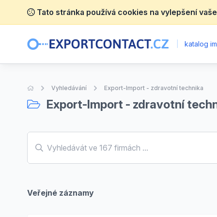
Tato stránka používá cookies na vylepšení vaše
|
katalog im
Úvodní stránka
Vyhledávání
Export-Import - zdravotní technika
Export-Import - zdravotní tech
Veřejné záznamy