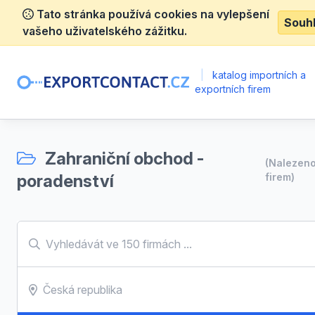
Tato stránka používá cookies na vylepšení
Souh
vašeho uživatelského zážitku.
|
katalog importních a
exportních firem
Zahraniční obchod -
(Nalezen
poradenství
firem)