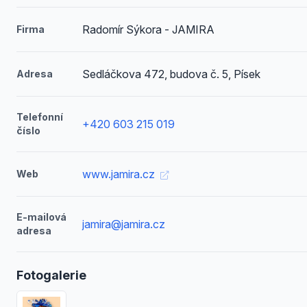
Radomír Sýkora - JAMIRA
Firma
Sedláčkova 472, budova č. 5, Písek
Adresa
Telefonní
+420 603 215 019
číslo
www.jamira.cz
Web
E-mailová
jamira@jamira.cz
adresa
Fotogalerie