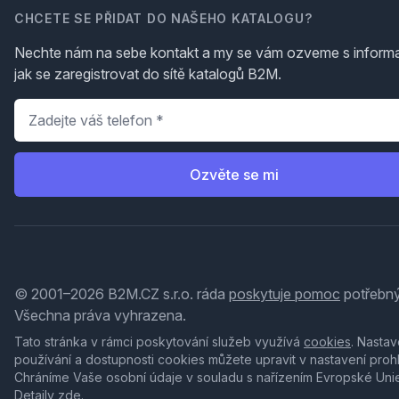
CHCETE SE PŘIDAT DO NAŠEHO KATALOGU?
Nechte nám na sebe kontakt a my se vám ozveme s inform
jak se zaregistrovat do sítě katalogů B2M.
Telefon
*
Ozvěte se mi
© 2001–2026 B2M.CZ s.r.o. ráda
poskytuje pomoc
potřebný
Všechna práva vyhrazena.
Tato stránka v rámci poskytování služeb využívá
cookies
. Nastav
používání a dostupnosti cookies můžete upravit v nastavení proh
Chráníme Vaše osobní údaje v souladu s nařízením Evropské Uni
Detaily
zde
.