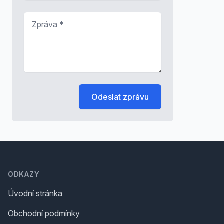
Zpráva
*
Odeslat zprávu
Footer
ODKAZY
Úvodní stránka
Obchodní podmínky