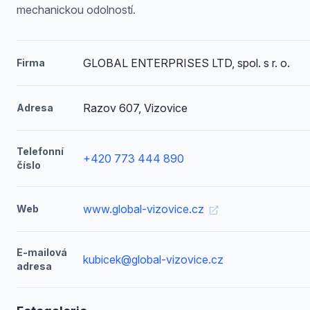
mechanickou odolností.
GLOBAL ENTERPRISES LTD, spol. s r. o.
Firma
Razov 607, Vizovice
Adresa
Telefonní
+420 773 444 890
číslo
www.global-vizovice.cz
Web
E-mailová
kubicek@global-vizovice.cz
adresa