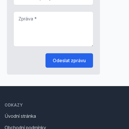
Zpráva
*
Odeslat zprávu
Footer
ODKAZY
Úvodní stránka
Obchodní podmínky