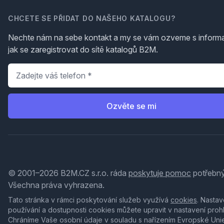
CHCETE SE PŘIDAT DO NAŠEHO KATALOGU?
Nechte nám na sebe kontakt a my se vám ozveme s inform
jak se zaregistrovat do sítě katalogů B2M.
Telefon
*
Ozvěte se mi
© 2001–2026 B2M.CZ s.r.o. ráda
poskytuje pomoc
potřebný
Všechna práva vyhrazena.
Tato stránka v rámci poskytování služeb využívá
cookies
. Nastav
používání a dostupnosti cookies můžete upravit v nastavení proh
Chráníme Vaše osobní údaje v souladu s nařízením Evropské Uni