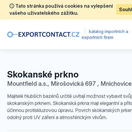
Tato stránka používá cookies na vylepšení
Souh
vašeho uživatelského zážitku.
|
katalog importních a
exportních firem
Skokanské prkno
Mountfield a.s., Mirošovická 697 , Mnichovice
Majitelé hlubších bazénů určitě uvítají možnost vybavit svů
skokanským prknem. Skokanská prkna mají elegantní a při
účinnou protiskluzovou úpravu. Povrch skokanských prken
odolný proti UV záření a atmosférickým vlivům.