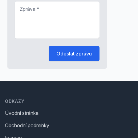
Zpráva
*
Odeslat zprávu
Footer
ODKAZY
Úvodní stránka
Obchodní podmínky
Inzerce