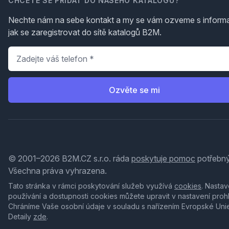
CHCETE SE PŘIDAT DO NAŠEHO KATALOGU?
Nechte nám na sebe kontakt a my se vám ozveme s inform
jak se zaregistrovat do sítě katalogů B2M.
Telefon
*
Ozvěte se mi
© 2001–2026 B2M.CZ s.r.o. ráda
poskytuje pomoc
potřebný
Všechna práva vyhrazena.
Tato stránka v rámci poskytování služeb využívá
cookies
. Nastav
používání a dostupnosti cookies můžete upravit v nastavení proh
Chráníme Vaše osobní údaje v souladu s nařízením Evropské Uni
Detaily
zde
.