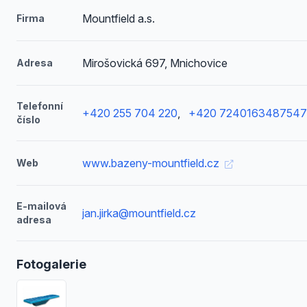
Mountfield a.s.
Firma
Mirošovická 697, Mnichovice
Adresa
Telefonní
+420 255 704 220
,
+420 7240163487547
číslo
www.bazeny-mountfield.cz
Web
E-mailová
jan.jirka@mountfield.cz
adresa
Fotogalerie