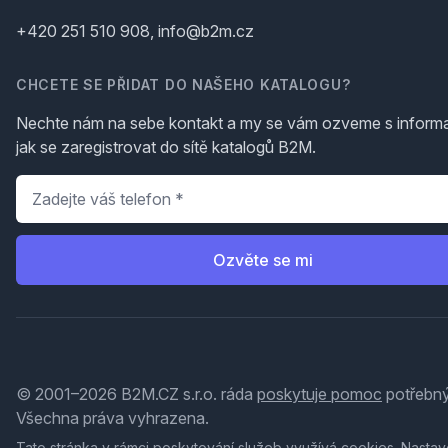
+420 251 510 908, info@b2m.cz
CHCETE SE PŘIDAT DO NAŠEHO KATALOGU?
Nechte nám na sebe kontakt a my se vám ozveme s inform
jak se zaregistrovat do sítě katalogů B2M.
Telefon
*
Ozvěte se mi
© 2001–2026 B2M.CZ s.r.o. ráda
poskytuje pomoc
potřebný
Všechna práva vyhrazena.
Tato stránka v rámci poskytování služeb využívá
cookies
. Nastav