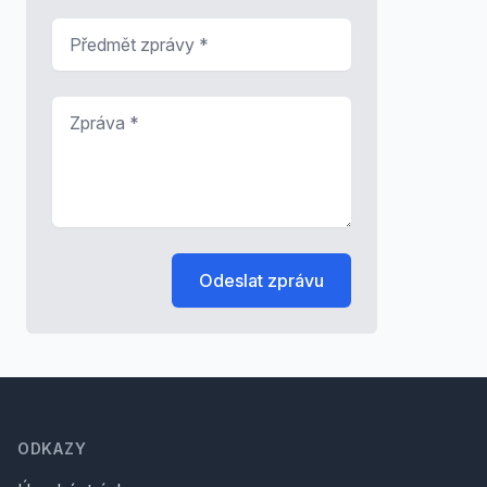
Předmět zprávy
*
Zpráva
*
Odeslat zprávu
Footer
ODKAZY