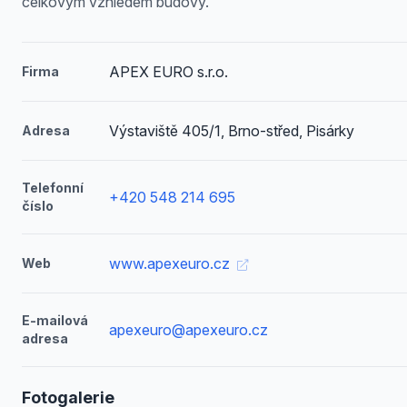
celkovým vzhledem budovy.
APEX EURO s.r.o.
Firma
Výstaviště 405/1, Brno-střed, Pisárky
Adresa
Telefonní
+420 548 214 695
číslo
www.apexeuro.cz
Web
E-mailová
apexeuro@apexeuro.cz
adresa
Fotogalerie