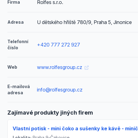
Rolfes s.r.o.
Firma
U dětského hřiště 780/9, Praha 5, Jinonice
Adresa
Telefonní
+420 777 272 927
číslo
www.rolfesgroup.cz
Web
E-mailová
info@rolfesgroup.cz
adresa
Zajímavé produkty jiných firem
Vlastní potisk - mini čoko a sušenky ke kávě - mini
Lokalita:
Praha 9-Čakovice