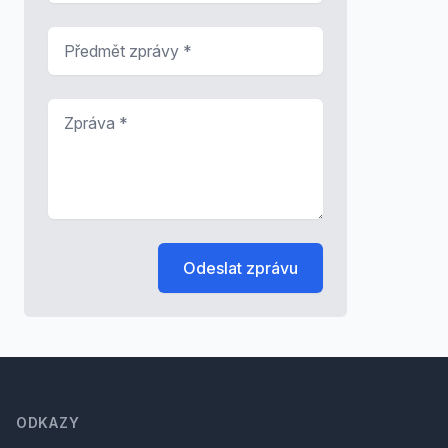
Předmět zprávy
*
Zpráva
*
Odeslat zprávu
Footer
ODKAZY