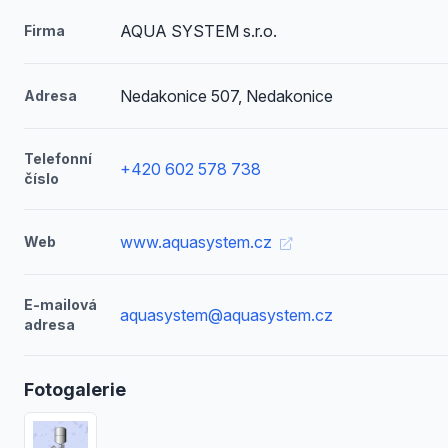
AQUA SYSTEM s.r.o.
Firma
Nedakonice 507, Nedakonice
Adresa
Telefonní
+420 602 578 738
číslo
www.aquasystem.cz
Web
E-mailová
aquasystem@aquasystem.cz
adresa
Fotogalerie