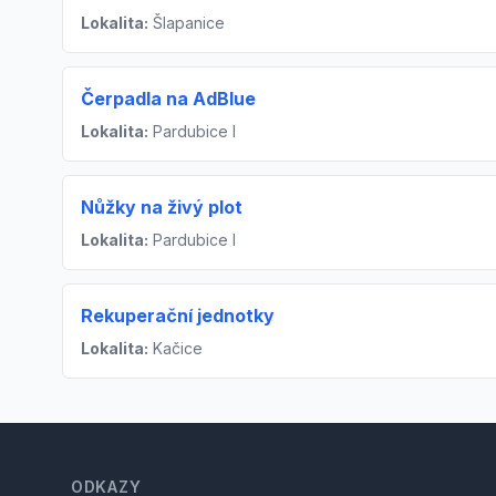
Lokalita:
Šlapanice
Čerpadla na AdBlue
Lokalita:
Pardubice I
Nůžky na živý plot
Lokalita:
Pardubice I
Rekuperační jednotky
Lokalita:
Kačice
Footer
ODKAZY