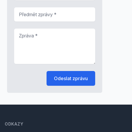
Předmět zprávy
*
Zpráva
*
Odeslat zprávu
Footer
ODKAZY