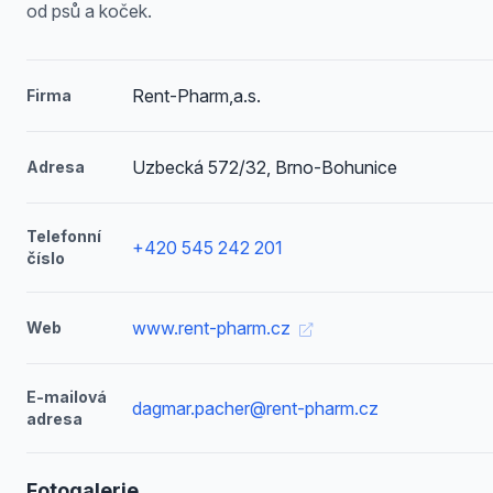
od psů a koček.
Rent-Pharm,a.s.
Firma
Uzbecká 572/32, Brno-Bohunice
Adresa
Telefonní
+420 545 242 201
číslo
www.rent-pharm.cz
Web
E-mailová
dagmar.pacher@rent-pharm.cz
adresa
Fotogalerie