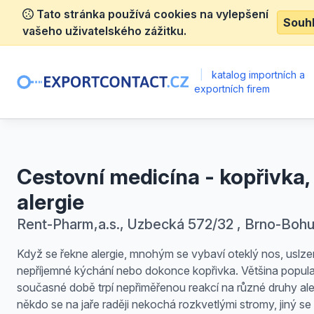
Tato stránka používá cookies na vylepšení
Souh
vašeho uživatelského zážitku.
|
katalog importních a
exportních firem
Cestovní medicína - kopřivka,
alergie
Rent-Pharm,a.s., Uzbecká 572/32 , Brno-Bohu
Když se řekne alergie, mnohým se vybaví oteklý nos, uslze
nepříjemné kýchání nebo dokonce kopřivka. Většina popul
současné době trpí nepřiměřenou reakcí na různé druhy al
někdo se na jaře raději nekochá rozkvetlými stromy, jiný se 