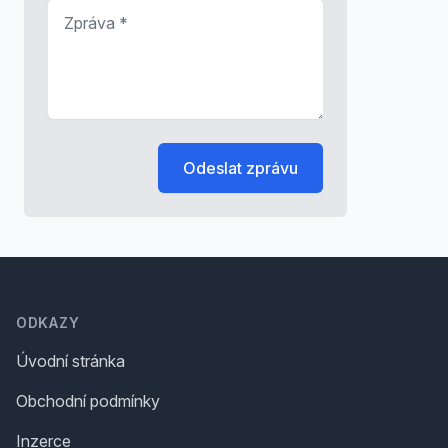
Zpráva
*
Odeslat zprávu
Footer
ODKAZY
Úvodní stránka
Obchodní podmínky
Inzerce