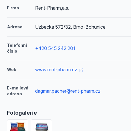
Rent-Pharm,a.s.
Firma
Uzbecká 572/32, Brno-Bohunice
Adresa
Telefonní
+420 545 242 201
číslo
www.rent-pharm.cz
Web
E-mailová
dagmar.pacher@rent-pharm.cz
adresa
Fotogalerie