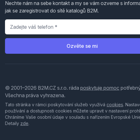
Nechte nám na sebe kontakt a my se vám ozveme s inform
jak se zaregistrovat do sítě katalogů B2M.
Telefon
*
Ozvěte se mi
© 2001–2026 B2M.CZ s.r.o. ráda
poskytuje pomoc
potřebný
Všechna práva vyhrazena.
Tato stránka v rámci poskytování služeb využívá
cookies
. Nastav
používání a dostupnosti cookies můžete upravit v nastavení proh
Chráníme Vaše osobní údaje v souladu s nařízením Evropské Uni
Detaily
zde
.