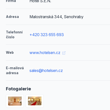
Hotel S.E.N.
Firma
Malostranská 344, Senohraby
Adresa
Telefonní
+420 323 655 693
číslo
www.hotelsen.cz
Web
E-mailová
sales@hotelsen.cz
adresa
Fotogalerie