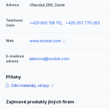
Vltavská 286, Davle
Adresa
Telefonní
+420 602 158 112
,
+420 257 770 283
číslo
www.soutok.com
Web
E-mailová
jelenova@soutok.com
adresa
Přílohy
Zdící materiály, stropy
Zajímavé produkty jiných firem