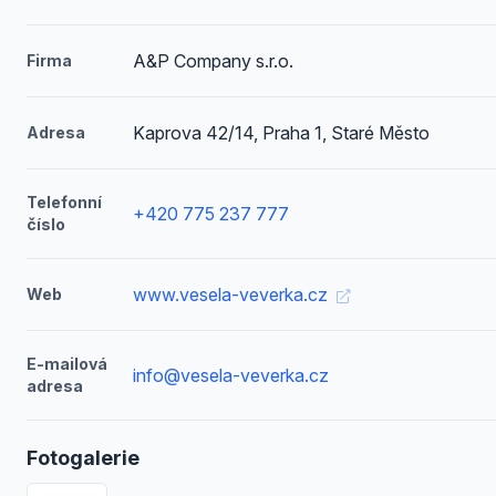
A&P Company s.r.o.
Firma
Kaprova 42/14, Praha 1, Staré Město
Adresa
Telefonní
+420 775 237 777
číslo
www.vesela-veverka.cz
Web
E-mailová
info@vesela-veverka.cz
adresa
Fotogalerie