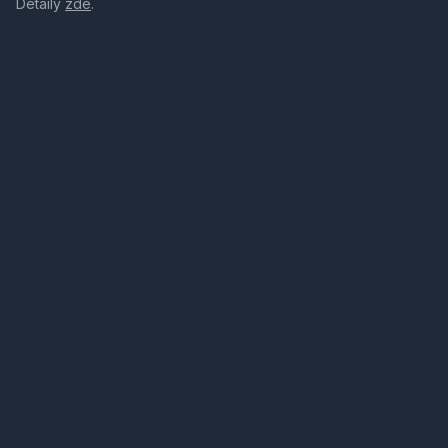
Detaily
zde
.