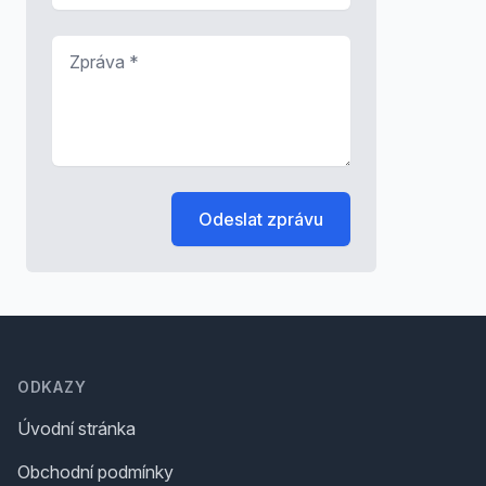
Zpráva
*
Odeslat zprávu
Footer
ODKAZY
Úvodní stránka
Obchodní podmínky