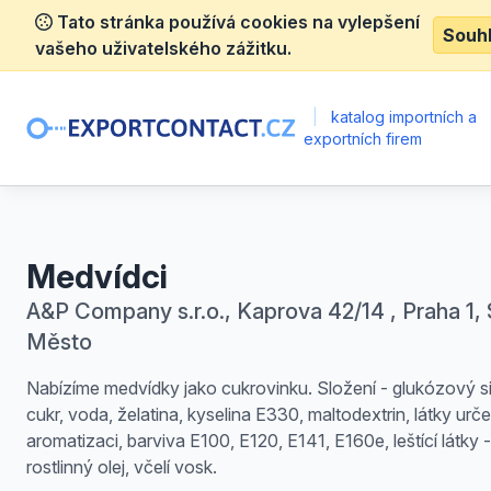
Tato stránka používá cookies na vylepšení
Souh
vašeho uživatelského zážitku.
|
katalog importních a
exportních firem
Medvídci
A&P Company s.r.o., Kaprova 42/14 , Praha 1, 
Město
Nabízíme medvídky jako cukrovinku. Složení - glukózový si
cukr, voda, želatina, kyselina E330, maltodextrin, látky urč
aromatizaci, barviva E100, E120, E141, E160e, leštící látky -
rostlinný olej, včelí vosk.