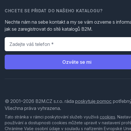
CHCETE SE PŘIDAT DO NAŠEHO KATALOGU?
Nechte nám na sebe kontakt a my se vám ozveme s inform
jak se zaregistrovat do sítě katalogů B2M.
Telefon
*
Ozvěte se mi
© 2001–2026 B2M.CZ s.r.o. ráda
poskytuje pomoc
potřebný
Všechna práva vyhrazena.
Tato stránka v rámci poskytování služeb využívá
cookies
. Nastav
používání a dostupnosti cookies můžete upravit v nastavení proh
Chráníme Vaše osobní údaje v souladu s nařízením Evropské Uni