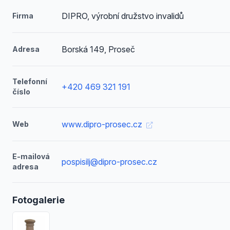
DIPRO, výrobní družstvo invalidů
Firma
Borská 149, Proseč
Adresa
Telefonní
+420 469 321 191
číslo
www.dipro-prosec.cz
Web
E-mailová
pospisilj@dipro-prosec.cz
adresa
Fotogalerie