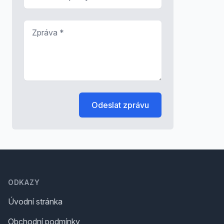
Zpráva
*
Odeslat zprávu
Footer
ODKAZY
Úvodní stránka
Obchodní podmínky