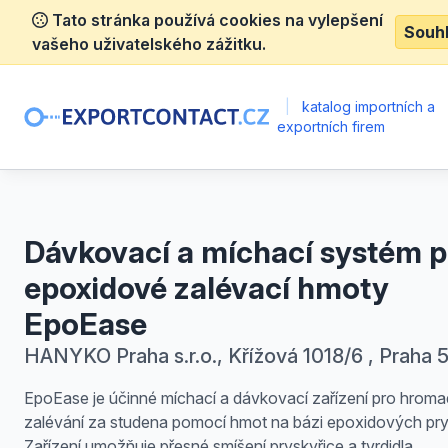
Tato stránka používá cookies na vylepšení
Souh
vašeho uživatelského zážitku.
|
katalog importních a
exportních firem
Dávkovací a míchací systém p
epoxidové zalévací hmoty
EpoEase
HANYKO Praha s.r.o., Křížová 1018/6 , Praha 
EpoEase je účinné míchací a dávkovací zařízení pro hrom
zalévání za studena pomocí hmot na bázi epoxidových pry
Zařízení umožňuje přesné smíšení pryskyřice a tvrdidla.