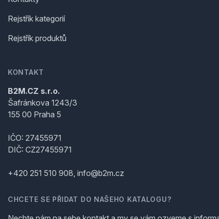
Rejstřík kategorií
Rejstřík produktů
KONTAKT
B2M.CZ s.r.o.
Šafránkova 1243/3
155 00 Praha 5
IČO: 27455971
DIČ: CZ27455971
+420 251 510 908, info@b2m.cz
CHCETE SE PŘIDAT DO NAŠEHO KATALOGU?
Nechte nám na sebe kontakt a my se vám ozveme s inform