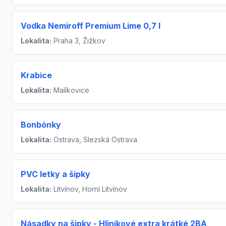
Vodka Nemiroff Premium Lime 0,7 l
Lokalita:
Praha 3, Žižkov
Krabice
Lokalita:
Malíkovice
Bonbónky
Lokalita:
Ostrava, Slezská Ostrava
PVC letky a šipky
Lokalita:
Litvínov, Horní Litvínov
Násadky na šipky - Hliníkové extra krátké 2BA