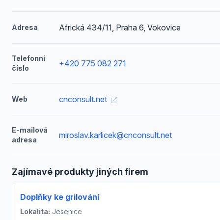
Africká 434/11, Praha 6, Vokovice
Adresa
Telefonní
+420 775 082 271
číslo
cnconsult.net
Web
E-mailová
miroslav.karlicek@cnconsult.net
adresa
Zajímavé produkty jiných firem
Doplňky ke grilování
Lokalita:
Jesenice