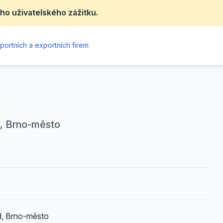
ho uživatelského zážitku.
portních a exportních firem
d, Brno-město
d, Brno-město