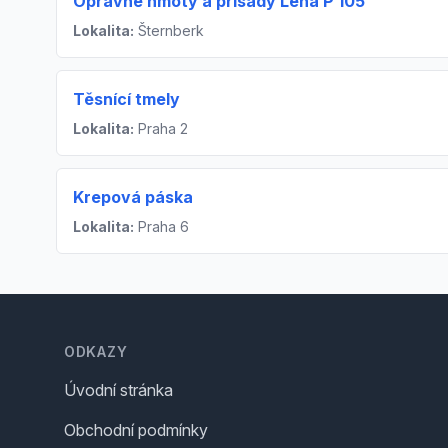
Opravné hmoty a přísady Lena P 105
Lokalita:
Šternberk
Těsnící tmely
Lokalita:
Praha 2
Krepová páska
Lokalita:
Praha 6
Footer
ODKAZY
Úvodní stránka
Obchodní podmínky