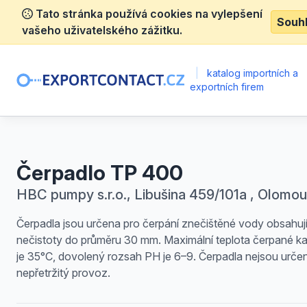
Tato stránka používá cookies na vylepšení
Souh
vašeho uživatelského zážitku.
|
katalog importních a
exportních firem
Čerpadlo TP 400
HBC pumpy s.r.o., Libušina 459/101a , Olomo
Čerpadla jsou určena pro čerpání znečištěné vody obsahují
nečistoty do průměru 30 mm. Maximální teplota čerpané ka
je 35°C, dovolený rozsah PH je 6–9. Čerpadla nejsou urče
nepřetržitý provoz.