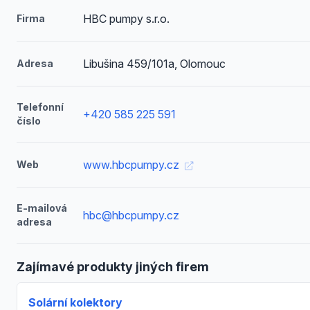
HBC pumpy s.r.o.
Firma
Libušina 459/101a, Olomouc
Adresa
Telefonní
+420 585 225 591
číslo
www.hbcpumpy.cz
Web
E-mailová
hbc@hbcpumpy.cz
adresa
Zajímavé produkty jiných firem
Solární kolektory