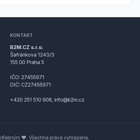
KONTAKT
B2M.CZ s.r.o.
Šafránkova 1243/3
155 00 Praha 5
IČO: 27455971
DIČ: CZ27455971
+420 251 510 908, info@b2m.cz
třebným ♥️. Všechna práva vyhrazena.