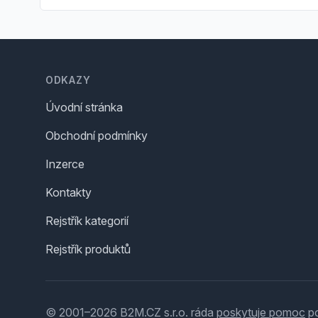
Footer
ODKAZY
Úvodní stránka
Obchodní podmínky
Inzerce
Kontakty
Rejstřík kategorií
Rejstřík produktů
© 2001–2026 B2M.CZ s.r.o. ráda
poskytuje pomoc
po