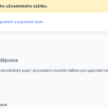
ho uživatelského zážitku.
portních a exportních firem
udějovice
odvodněním popř. i provedení s bočním talířem pro upevnění na
vice