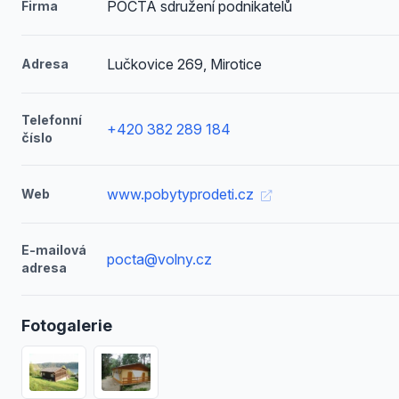
POČTA sdružení podnikatelů
Firma
Lučkovice 269, Mirotice
Adresa
Telefonní
+420 382 289 184
číslo
www.pobytyprodeti.cz
Web
E-mailová
pocta@volny.cz
adresa
Fotogalerie