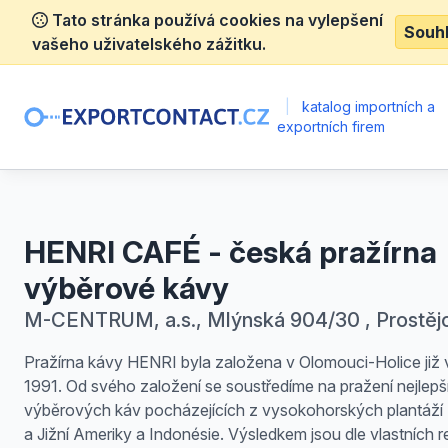
Tato stránka používá cookies na vylepšení
Souh
vašeho uživatelského zážitku.
|
katalog importních a
exportních firem
HENRI CAFÉ - česká pražírna
výběrové kávy
M-CENTRUM, a.s., Mlýnská 904/30 , Prostěj
Pražírna kávy HENRI byla založena v Olomouci-Holice již 
1991. Od svého založení se soustředíme na pražení nejlepš
výběrových káv pocházejících z vysokohorských plantáží 
a Jižní Ameriky a Indonésie. Výsledkem jsou dle vlastních r