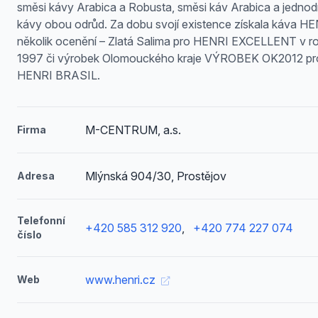
směsi kávy Arabica a Robusta, směsi káv Arabica a jedno
kávy obou odrůd. Za dobu svojí existence získala káva H
několik ocenění – Zlatá Salima pro HENRI EXCELLENT v r
1997 či výrobek Olomouckého kraje VÝROBEK OK2012 pr
HENRI BRASIL.
M-CENTRUM, a.s.
Firma
Mlýnská 904/30, Prostějov
Adresa
Telefonní
+420 585 312 920
,
+420 774 227 074
číslo
www.henri.cz
Web