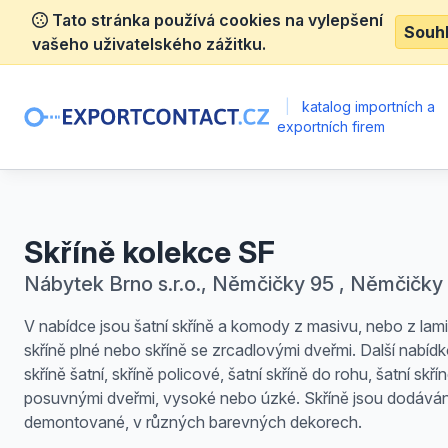
Tato stránka používá cookies na vylepšení
Souh
vašeho uživatelského zážitku.
|
katalog importních a
exportních firem
Skříně kolekce SF
Nábytek Brno s.r.o., Němčičky 95 , Němčičky
V nabídce jsou šatní skříně a komody z masivu, nebo z lam
skříně plné nebo skříně se zrcadlovými dveřmi. Další nabíd
skříně šatní, skříně policové, šatní skříně do rohu, šatní skří
posuvnými dveřmi, vysoké nebo úzké. Skříně jsou dodává
demontované, v různých barevných dekorech.