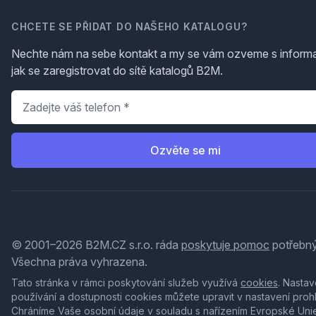
CHCETE SE PŘIDAT DO NAŠEHO KATALOGU?
Nechte nám na sebe kontakt a my se vám ozveme s inform
jak se zaregistrovat do sítě katalogů B2M.
Telefon
*
Ozvěte se mi
© 2001–2026 B2M.CZ s.r.o. ráda
poskytuje pomoc
potřebný
Všechna práva vyhrazena.
Tato stránka v rámci poskytování služeb využívá
cookies
. Nastav
používání a dostupnosti cookies můžete upravit v nastavení proh
Chráníme Vaše osobní údaje v souladu s nařízením Evropské Uni