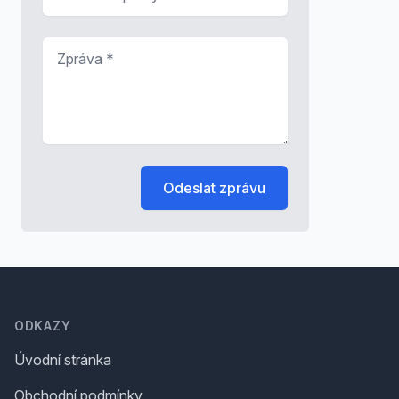
Zpráva
*
Odeslat zprávu
Footer
ODKAZY
Úvodní stránka
Obchodní podmínky