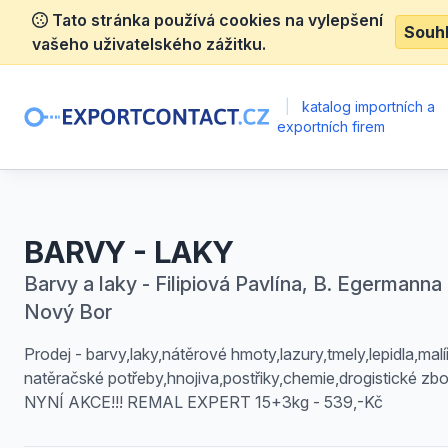
Tato stránka používá cookies na vylepšení
Souh
vašeho uživatelského zážitku.
|
katalog importních a
exportních firem
BARVY - LAKY
Barvy a laky - Filipiová Pavlína, B. Egermanna 
Nový Bor
Prodej - barvy,laky,nátěrové hmoty,lazury,tmely,lepidla,malí
natěračské potřeby,hnojiva,postřiky,chemie,drogistické zbo
NYNÍ AKCE!!! REMAL EXPERT 15+3kg - 539,-Kč