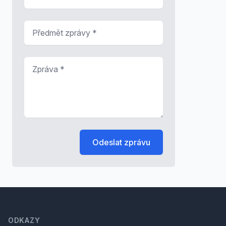
Předmět zprávy
*
Zpráva
*
Odeslat zprávu
Footer
ODKAZY