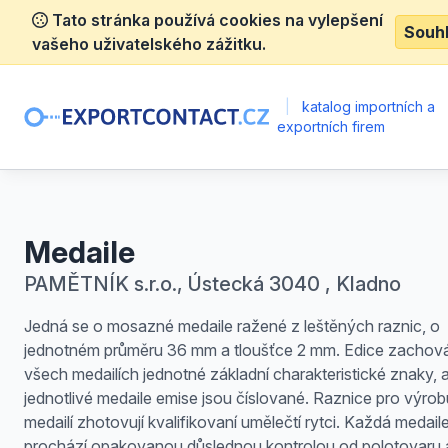
Tato stránka používá cookies na vylepšení
Souh
vašeho uživatelského zážitku.
|
katalog importních a
exportních firem
Medaile
PAMĚTNÍK s.r.o., Ústecká 3040 , Kladno
Jedná se o mosazné medaile ražené z leštěných raznic, o
jednotném průměru 36 mm a tloušťce 2 mm. Edice zachov
všech medailích jednotné základní charakteristické znaky, a
jednotlivé medaile emise jsou číslované. Raznice pro výrob
medailí zhotovují kvalifikovaní umělečtí rytci. Každá medail
prochází opakovanou důslednou kontrolou od polotovaru 