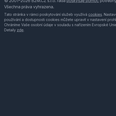
© 2001–2026 B2M.CZ s.r.o. ráda
poskytuje pomoc
potřebný
Všechna práva vyhrazena.
Tato stránka v rámci poskytování služeb využívá
cookies
. Nastav
používání a dostupnosti cookies můžete upravit v nastavení proh
Chráníme Vaše osobní údaje v souladu s nařízením Evropské Uni
Detaily
zde
.