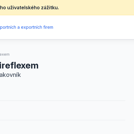
ho uživatelského zážitku.
portních a exportních firem
flexem
ireflexem
Rakovník