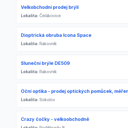
Velkobchodní prodej brýlí
Lokalita:
Čelákovice
Dioptrická obruba Icona Space
Lokalita:
Rakovník
Sluneční brýle DE509
Lokalita:
Rakovník
Oční optika - prodej optických pomůcek, měřen
Lokalita:
Sokolov
Crazy čočky - velkoobchodně
Lokalita:
Poděbrady III