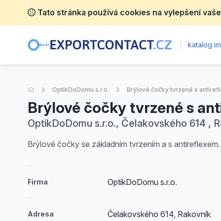
Tato stránka používá cookies na vylepšení vaše
|
katalog im
Úvodní stránka
OptikDoDomu s.r.o.
Brýlové čočky tvrzené s antire
Brýlové čočky tvrzené s ant
OptikDoDomu s.r.o., Čelakovského 614 , 
Brýlové čočky se základním tvrzením a s antireflexem.
OptikDoDomu s.r.o.
Firma
Čelakovského 614, Rakovník
Adresa