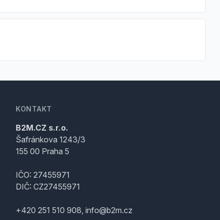
KONTAKT
B2M.CZ s.r.o.
Šafránkova 1243/3
155 00 Praha 5
IČO: 27455971
DIČ: CZ27455971
+420 251 510 908, info@b2m.cz