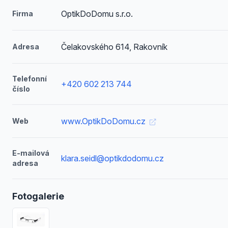
OptikDoDomu s.r.o.
Firma
Čelakovského 614, Rakovník
Adresa
Telefonní
+420 602 213 744
číslo
www.OptikDoDomu.cz
Web
E-mailová
klara.seidl@optikdodomu.cz
adresa
Fotogalerie