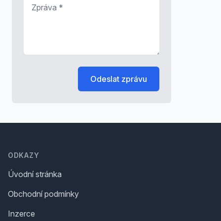
Zpráva
*
Odeslat zprávu
Footer
ODKAZY
Úvodní stránka
Obchodní podmínky
Inzerce