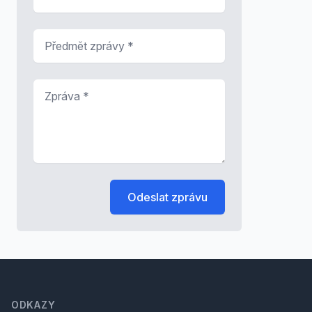
Předmět zprávy
*
Zpráva
*
Odeslat zprávu
Footer
ODKAZY