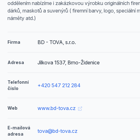
oddělením nabízíme i zakázkovou výrobku originálních fire
dárků, maskotů a suvenýrů ( firemní barvy, logo, speciální m
náměty atd.)
BD - TOVA, s.r.o.
Firma
Jílkova 1537, Brno-Židenice
Adresa
Telefonní
+420 547 212 284
číslo
www.bd-tova.cz
Web
E-mailová
tova@bd-tova.cz
adresa