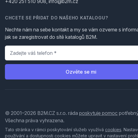
+420 251 510 908, info@b2m.cz
CHCETE SE PŘIDAT DO NAŠEHO KATALOGU?
Nechte nám na sebe kontakt a my se vám ozveme s inform
jak se zaregistrovat do sítě katalogů B2M.
Telefon
*
Ozvěte se mi
© 2001–2026 B2M.CZ s.r.o. ráda
poskytuje pomoc
potřebný
Všechna práva vyhrazena.
Tato stránka v rámci poskytování služeb využívá
cookies
. Nastav
používání a dostupnosti cookies můžete upravit v nastavení proh