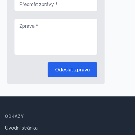
Předmět zprávy
*
Zpráva
*
Odeslat zprávu
Footer
ODKAZY
Úvodní stránka