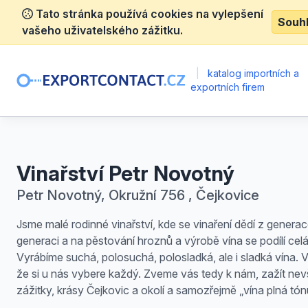
Tato stránka používá cookies na vylepšení
Souh
vašeho uživatelského zážitku.
|
katalog importních a
exportních firem
Vinařství Petr Novotný
Petr Novotný, Okružní 756 , Čejkovice
Jsme malé rodinné vinařství, kde se vinaření dědí z genera
generaci a na pěstování hroznů a výrobě vína se podílí celá
Vyrábíme suchá, polosuchá, polosladká, ale i sladká vína. V
že si u nás vybere každý. Zveme vás tedy k nám, zažít nev
zážitky, krásy Čejkovic a okolí a samozřejmě „vína plná tón