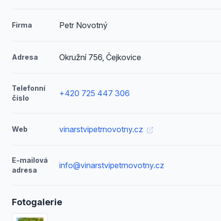
Petr Novotný
Firma
Okružní 756, Čejkovice
Adresa
Telefonní
+420 725 447 306
číslo
vinarstvipetrnovotny.cz
Web
E-mailová
info@vinarstvipetrnovotny.cz
adresa
Fotogalerie