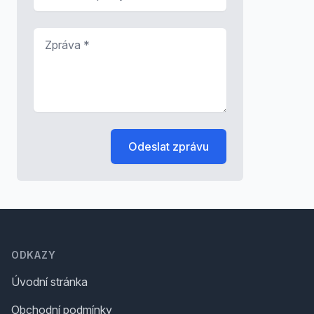
Zpráva
*
Odeslat zprávu
Footer
ODKAZY
Úvodní stránka
Obchodní podmínky