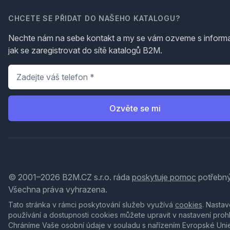
CHCETE SE PŘIDAT DO NAŠEHO KATALOGU?
Nechte nám na sebe kontakt a my se vám ozveme s inform
jak se zaregistrovat do sítě katalogů B2M.
Telefon
*
Ozvěte se mi
© 2001–2026 B2M.CZ s.r.o. ráda
poskytuje pomoc
potřebný
Všechna práva vyhrazena.
Tato stránka v rámci poskytování služeb využívá
cookies
. Nastav
používání a dostupnosti cookies můžete upravit v nastavení proh
Chráníme Vaše osobní údaje v souladu s nařízením Evropské Uni