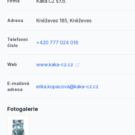
Kaka CZ s.r.o.
Firma
Kněževes 185, Kněževes
Adresa
Telefonní
+420 777 024 016
číslo
www.kaka-cz.cz
Web
E-mailová
erika.kopacova@kaka-cz.cz
adresa
Fotogalerie