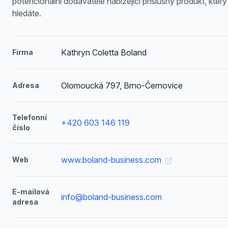
potencionální dodavatele nabízející příslušný produkt, který
hledáte.
Kathryn Coletta Boland
Firma
Olomoucká 797, Brno-Černovice
Adresa
Telefonní
+420 603 146 119
číslo
www.boland-business.com
Web
E-mailová
info@boland-business.com
adresa