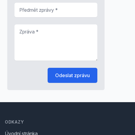
Předmět zprávy
*
Zpráva
*
Odeslat zprávu
Footer
ODKAZY
Úvodní stránka