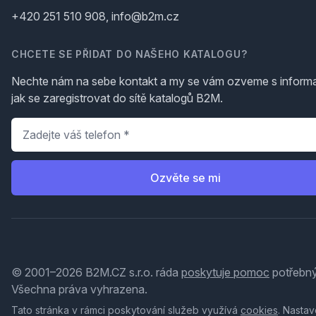
+420 251 510 908, info@b2m.cz
CHCETE SE PŘIDAT DO NAŠEHO KATALOGU?
Nechte nám na sebe kontakt a my se vám ozveme s inform
jak se zaregistrovat do sítě katalogů B2M.
Telefon
*
Ozvěte se mi
© 2001–2026 B2M.CZ s.r.o. ráda
poskytuje pomoc
potřebný
Všechna práva vyhrazena.
Tato stránka v rámci poskytování služeb využívá
cookies
. Nastav