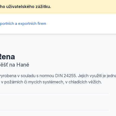
ho uživatelského zážitku.
portních a exportních firem
Rena
měšť na Hané
vyrobena v souladu s normou DIN 24255. Jejich využití je jed
ní, v požárních či mycích systémech, v chladících věžích.