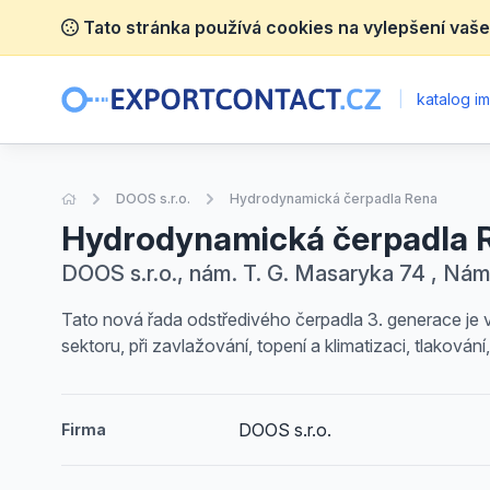
Tato stránka používá cookies na vylepšení vaše
|
katalog im
Úvodní stránka
DOOS s.r.o.
Hydrodynamická čerpadla Rena
Hydrodynamická čerpadla 
DOOS s.r.o., nám. T. G. Masaryka 74 , Ná
Tato nová řada odstředivého čerpadla 3. generace je 
sektoru, při zavlažování, topení a klimatizaci, tlaková
DOOS s.r.o.
Firma