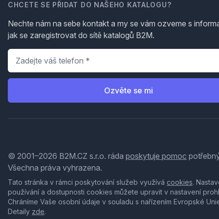
CHCETE SE PŘIDAT DO NAŠEHO KATALOGU?
Nechte nám na sebe kontakt a my se vám ozveme s inform
jak se zaregistrovat do sítě katalogů B2M.
Telefon
*
Ozvěte se mi
© 2001–2026 B2M.CZ s.r.o. ráda
poskytuje pomoc
potřebný
Všechna práva vyhrazena.
Tato stránka v rámci poskytování služeb využívá
cookies
. Nastav
používání a dostupnosti cookies můžete upravit v nastavení proh
Chráníme Vaše osobní údaje v souladu s nařízením Evropské Uni
Detaily
zde
.