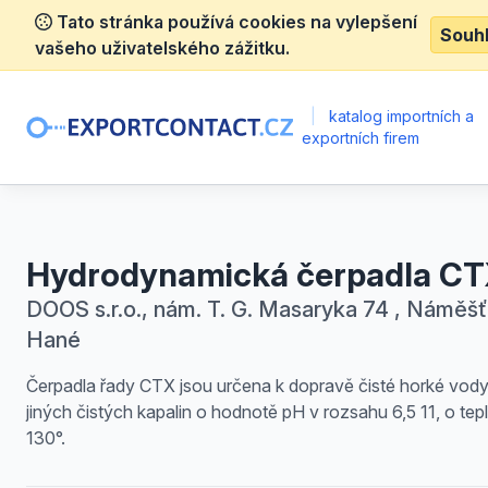
Tato stránka používá cookies na vylepšení
Souh
vašeho uživatelského zážitku.
|
katalog importních a
exportních firem
Hydrodynamická čerpadla C
DOOS s.r.o., nám. T. G. Masaryka 74 , Náměšť
Hané
Čerpadla řady CTX jsou určena k dopravě čisté horké vody
jiných čistých kapalin o hodnotě pH v rozsahu 6,5 11, o tep
130°.