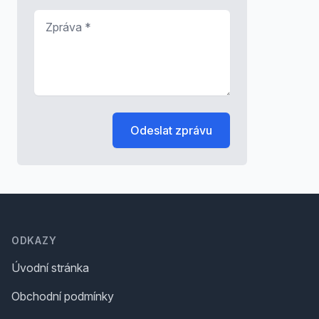
Zpráva
*
Odeslat zprávu
Footer
ODKAZY
Úvodní stránka
Obchodní podmínky