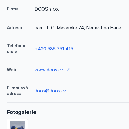
DOOS s.r.o.
Firma
nám. T. G. Masaryka 74, Náměšť na Hané
Adresa
Telefonní
+420 585 751 415
číslo
www.doos.cz
Web
E-mailová
doos@doos.cz
adresa
Fotogalerie