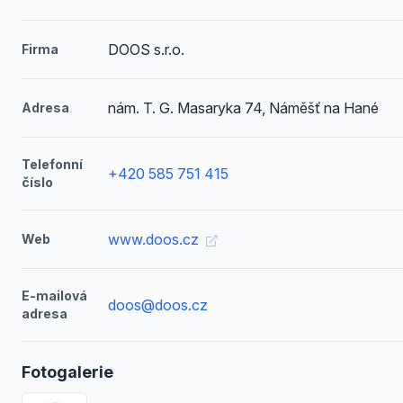
DOOS s.r.o.
Firma
nám. T. G. Masaryka 74, Náměšť na Hané
Adresa
Telefonní
+420 585 751 415
číslo
www.doos.cz
Web
E-mailová
doos@doos.cz
adresa
Fotogalerie