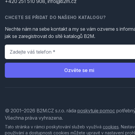
+420 251 510 908, info@b2m.cz
CHCETE SE PŘIDAT DO NAŠEHO KATALOGU?
Nechte nám na sebe kontakt a my se vám ozveme s inform
jak se zaregistrovat do sítě katalogů B2M.
Telefon
*
Ozvěte se mi
© 2001–2026 B2M.CZ s.r.o. ráda
poskytuje pomoc
potřebný
Všechna práva vyhrazena.
Tato stránka v rámci poskytování služeb využívá
cookies
. Nastav
používání a dostupnosti cookies můžete upravit v nastavení proh