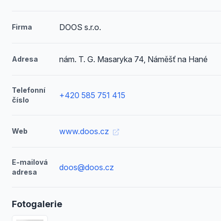
DOOS s.r.o.
Firma
nám. T. G. Masaryka 74, Náměšť na Hané
Adresa
Telefonní
+420 585 751 415
číslo
www.doos.cz
Web
E-mailová
doos@doos.cz
adresa
Fotogalerie