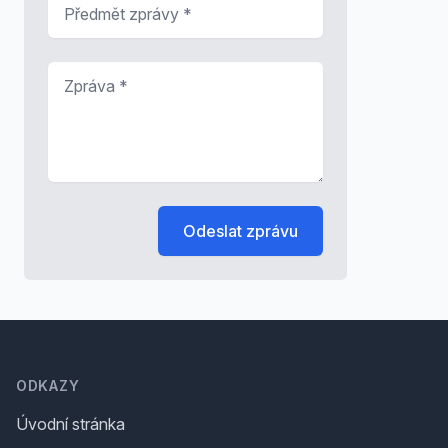
Předmět zprávy
*
Zpráva
*
Odeslat zprávu
Footer
ODKAZY
Úvodní stránka