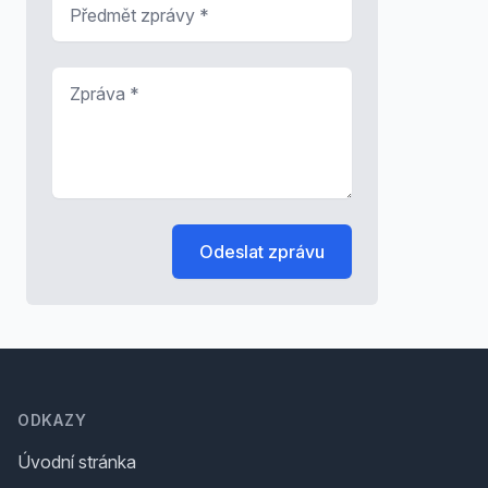
Předmět zprávy
*
Zpráva
*
Odeslat zprávu
Footer
ODKAZY
Úvodní stránka