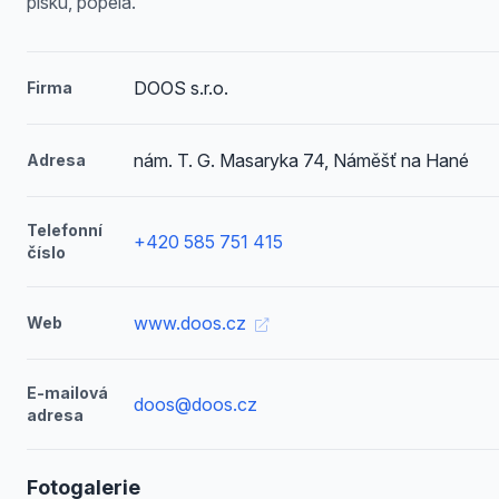
písku, popela.
DOOS s.r.o.
Firma
nám. T. G. Masaryka 74, Náměšť na Hané
Adresa
Telefonní
+420 585 751 415
číslo
www.doos.cz
Web
E-mailová
doos@doos.cz
adresa
Fotogalerie