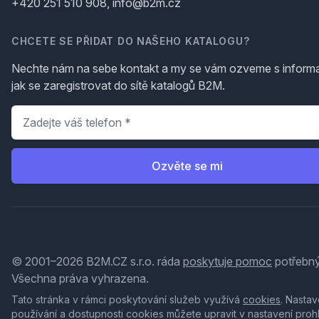
+420 251 510 908, info@b2m.cz
CHCETE SE PŘIDAT DO NAŠEHO KATALOGU?
Nechte nám na sebe kontakt a my se vám ozveme s inform
jak se zaregistrovat do sítě katalogů B2M.
Telefon
*
Ozvěte se mi
© 2001–2026 B2M.CZ s.r.o. ráda
poskytuje pomoc
potřebný
Všechna práva vyhrazena.
Tato stránka v rámci poskytování služeb využívá
cookies
. Nastav
používání a dostupnosti cookies můžete upravit v nastavení proh