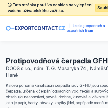
Tato stránka používá cookies na vylepšení
Souh
vašeho uživatelského zážitku.
|
katalog importních a
exportních firem
Protipovodňová čerpadla GF
DOOS s.r.o., nám. T. G. Masaryka 74 , Náměšť
Hané
Kalová ponorná kanalizační čerpadla řady GFHU jsou speci
čerpadla, určená k čerpání odpadních vod, fekálií a surovýc
obsahující neabrasivní, pevné, drobné, kusovité a vláknité l
jako je papír, hadry, obvazy, zbytky jídel, popřípadě menší 