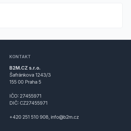
KONTAKT
B2M.CZ s.r.o.
Šafránkova 1243/3
155 00 Praha 5
IČO: 27455971
DIČ: CZ27455971
+420 251 510 908, info@b2m.cz