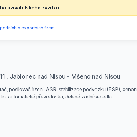
ho uživatelského zážitku.
portních a exportních firem
/11 , Jablonec nad Nisou - Mšeno nad Nisou
tač, posilovač řízení, ASR, stabilizace podvozku (ESP), xenon
litin, automatická převodovka, dělená zadní sedadla.