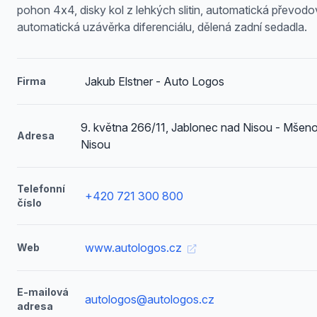
pohon 4x4, disky kol z lehkých slitin, automatická převodo
automatická uzávěrka diferenciálu, dělená zadní sedadla.
Jakub Elstner - Auto Logos
Firma
9. května 266/11, Jablonec nad Nisou - Mšen
Adresa
Nisou
Telefonní
+420 721 300 800
číslo
www.autologos.cz
Web
E-mailová
autologos@autologos.cz
adresa