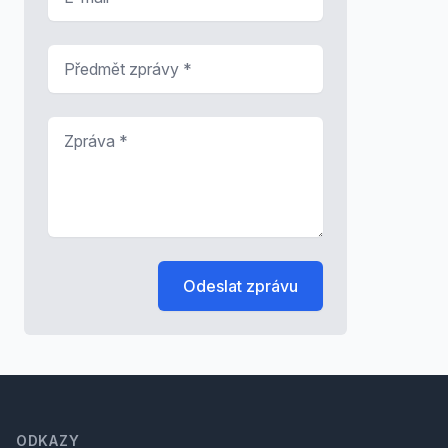
Předmět zprávy
*
Zpráva
*
Odeslat zprávu
Footer
ODKAZY