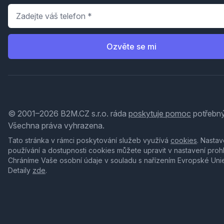
Telefon
*
Ozvěte se mi
© 2001–2026 B2M.CZ s.r.o. ráda
poskytuje pomoc
potřebný
Všechna práva vyhrazena.
Tato stránka v rámci poskytování služeb využívá
cookies
. Nastav
používání a dostupnosti cookies můžete upravit v nastavení proh
Chráníme Vaše osobní údaje v souladu s nařízením Evropské Uni
Detaily
zde
.