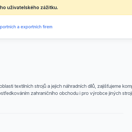
ho uživatelského zážitku.
portních a exportních firem
lasti textilních strojů a jejich náhradních dílů, zajišťujeme k
tředkováním zahraničního obchodu i pro výrobce jiných strojír