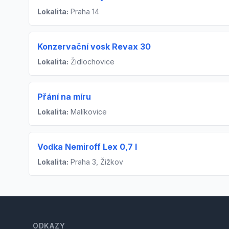
Lokalita:
Praha 14
Konzervační vosk Revax 30
Lokalita:
Židlochovice
Přání na míru
Lokalita:
Malíkovice
Vodka Nemiroff Lex 0,7 l
Lokalita:
Praha 3, Žižkov
Footer
ODKAZY