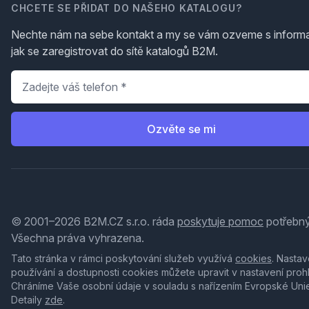
CHCETE SE PŘIDAT DO NAŠEHO KATALOGU?
Nechte nám na sebe kontakt a my se vám ozveme s inform
jak se zaregistrovat do sítě katalogů B2M.
Telefon
*
Ozvěte se mi
© 2001–2026 B2M.CZ s.r.o. ráda
poskytuje pomoc
potřebný
Všechna práva vyhrazena.
Tato stránka v rámci poskytování služeb využívá
cookies
. Nastav
používání a dostupnosti cookies můžete upravit v nastavení proh
Chráníme Vaše osobní údaje v souladu s nařízením Evropské Uni
Detaily
zde
.