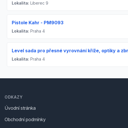
Lokalita:
Liberec 9
Pistole Kahr - PM9093
Lokalita:
Praha 4
Level sada pro přesné vyrovnání kříže, optiky a zb
Lokalita:
Praha 4
Footer
ODKAZY
Úvodní stránka
Obchodní podmínky