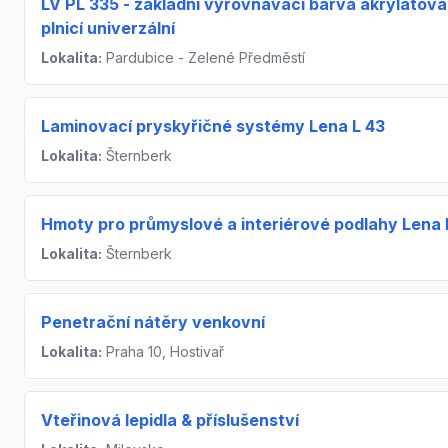
LV PL 335 - základní vyrovnávací barva akrylátová
plnicí univerzální
Lokalita:
Pardubice - Zelené Předměstí
Laminovací pryskyřičné systémy Lena L 43
Lokalita:
Šternberk
Hmoty pro průmyslové a interiérové podlahy Lena 
Lokalita:
Šternberk
Penetrační nátěry venkovní
Lokalita:
Praha 10, Hostivař
Vteřinová lepidla & příslušenství