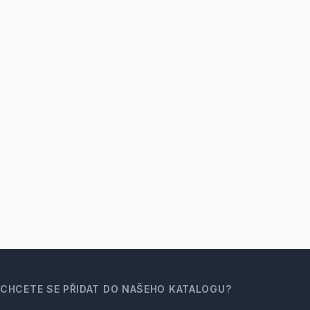
CHCETE SE PŘIDAT DO NAŠEHO KATALOGU?