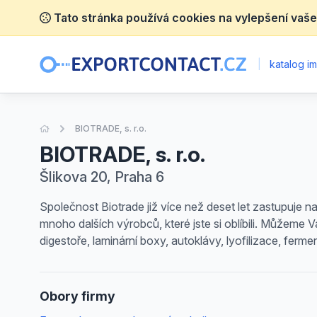
Tato stránka používá cookies na vylepšení vaše
|
katalog im
Úvodní stránka
BIOTRADE, s. r.o.
BIOTRADE, s. r.o.
Šlikova 20, Praha 6
Společnost Biotrade již více než deset let zastupuje n
mnoho dalších výrobců, které jste si oblíbili. Můžeme V
digestoře, laminární boxy, autoklávy, lyofilizace, fermen
Obory firmy