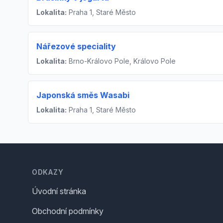
Lokalita:
Praha 1, Staré Město
Nářezové speciality
Lokalita:
Brno-Královo Pole, Královo Pole
Japonská směs Wasabi
Lokalita:
Praha 1, Staré Město
Footer
ODKAZY
Úvodní stránka
Obchodní podmínky