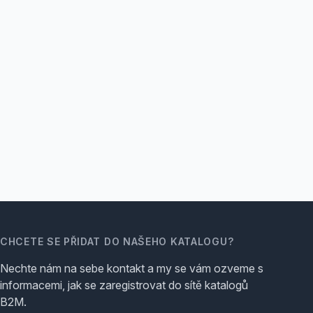
CHCETE SE PŘIDAT DO NAŠEHO KATALOGU?
Nechte nám na sebe kontakt a my se vám ozveme s
informacemi, jak se zaregistrovat do sítě katalogů
B2M.