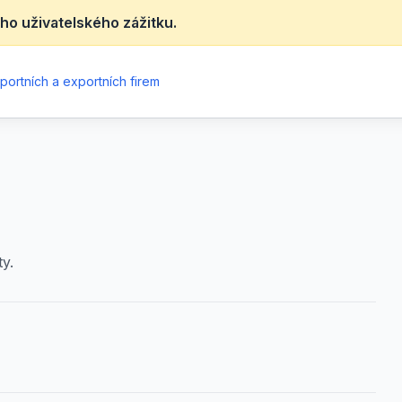
ho uživatelského zážitku.
portních a exportních firem
y.